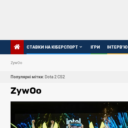
Перейти
до
вмісту
CТАВКИ НА КІБЕРСПОРТ
ІГРИ
ІНТЕРВ’Ю
ZywOo
Популярні мітки:
Dota 2
CS2
ZywOo