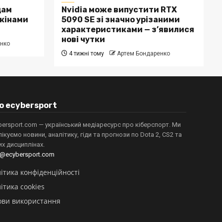
дам
Nvidia може випустити RTX
скінами
5090 SE зі значно урізаними
характеристиками — з’явилися
нові чутки
нко
4 тижні тому
Артем Бондаренко
о ecybersport
bersport.com — український медіаресурс про кіберспорт. Ми
лікуємо новини, аналітику, гіди та прогнози по Dota 2, CS2 та
их дисциплінах.
o@ecybersport.com
ітика конфіденційності
ітика cookies
ови використання