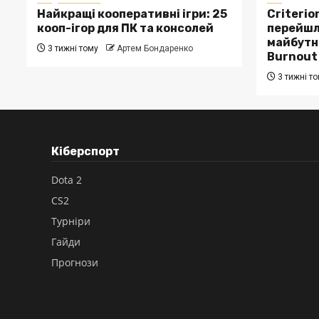
Найкращі кооперативні ігри: 25
Criterio
кооп-ігор для ПК та консолей
перейшла
майбутнє
3 тижні тому
Артем Бондаренко
Burnout
3 тижні т
Кіберспорт
Dota 2
CS2
Турніри
Гайди
Прогнози