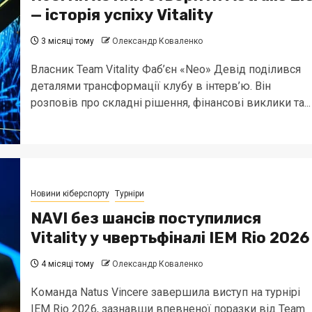
— історія успіху Vitality
3 місяці тому
Олександр Коваленко
Власник Team Vitality Фаб’єн «Neo» Девід поділився
деталями трансформації клубу в інтерв’ю. Він
розповів про складні рішення, фінансові виклики та...
Новини кіберспорту
Турніри
NAVI без шансів поступилися
Vitality у чвертьфіналі IEM Rio 2026
4 місяці тому
Олександр Коваленко
Команда Natus Vincere завершила виступ на турнірі
IEM Rio 2026, зазнавши впевненої поразки від Team