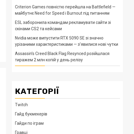
Criterion Games повністю перейшла на Battlefield —
майбутнє Need for Speed і Burnout під питанням
ESL заборонила командам рекламувати сайти зі
скінами CS2 та кейсами
Nvidia може випустити RTX 5090 SE зі значно
урізаними характеристиками — з’явилися нові чутки
Assassin’s Creed Black Flag Resynced розійшлася
тиражем 2 млн копій у день релізу
КАТЕГОРІЇ
Twitch
Гайд букмекерів
Гайди по іграм
Гравці