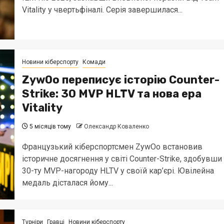
Vitality у чвертьфіналі. Серія завершилася...
Новини кіберспорту
Комади
ZywOo переписує історію Counter-
Strike: 30 MVP HLTV та нова ера
Vitality
5 місяців тому
Олександр Коваленко
Французький кіберспортсмен ZywOo встановив
історичне досягнення у світі Counter-Strike, здобувши
30-ту MVP-нагороду HLTV у своїй кар’єрі. Ювілейна
медаль дісталася йому...
Турніри
Гравці
Новини кіберспорту