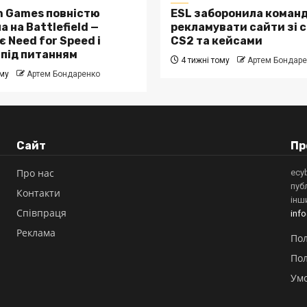
n Games повністю
ESL заборонила коман
 на Battlefield —
рекламувати сайти зі 
 Need for Speed і
CS2 та кейсами
 під питанням
4 тижні тому
Артем Бондаре
ому
Артем Бондаренко
Сайт
Пр
Про нас
ecy
пуб
Контакти
інш
Співпраця
inf
Реклама
Пол
Пол
Ум