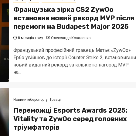
Французька зірка CS2 ZywOo
встановив новий рекорд MVP після
перемоги на Budapest Major 2025
8 місяців тому
Олександр Коваленко
Французький професійний гравець Матьє «ZywOo»
Ербо увійшов до історії Counter‑Strike 2, встановивши
новий видатний рекорд за кількістю нагород MVP
на...
Новини кіберспорту
Гравці
Переможці Esports Awards 2025:
Vitality та ZywOo серед головних
тріумфаторів