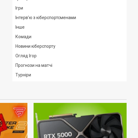
Ігри
Інтерв’ю з кіберспортсменами
Інше
Комади
Новини кіберспорту
Огляд Ігор
Прогнози на матчі
Турніри