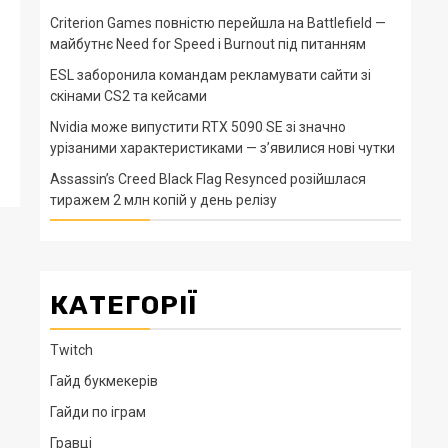
Criterion Games повністю перейшла на Battlefield —
майбутнє Need for Speed і Burnout під питанням
ESL заборонила командам рекламувати сайти зі
скінами CS2 та кейсами
Nvidia може випустити RTX 5090 SE зі значно
урізаними характеристиками — з’явилися нові чутки
Assassin’s Creed Black Flag Resynced розійшлася
тиражем 2 млн копій у день релізу
КАТЕГОРІЇ
Twitch
Гайд букмекерів
Гайди по іграм
Гравці