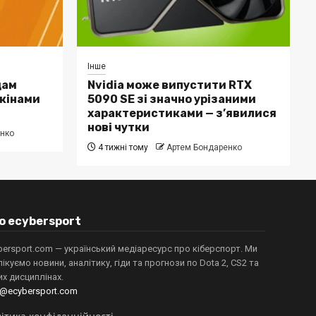
Інше
дам
Nvidia може випустити RTX
скінами
5090 SE зі значно урізаними
характеристиками — з’явилися
нові чутки
нко
4 тижні тому
Артем Бондаренко
о ecybersport
bersport.com — український медіаресурс про кіберспорт. Ми
лікуємо новини, аналітику, гіди та прогнози по Dota 2, CS2 та
их дисциплінах.
o@ecybersport.com