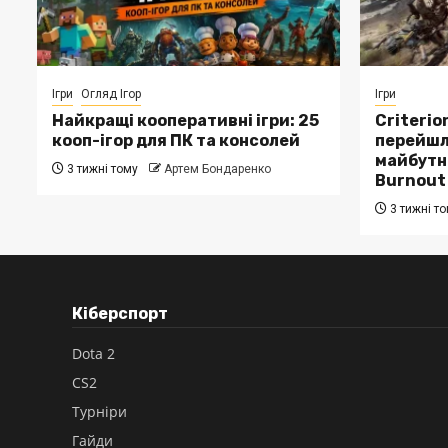
Ігри
Огляд Ігор
Ігри
Найкращі кооперативні ігри: 25
Criterio
кооп-ігор для ПК та консолей
перейшла
майбутнє
3 тижні тому
Артем Бондаренко
Burnout
3 тижні т
Кіберспорт
Dota 2
CS2
Турніри
Гайди