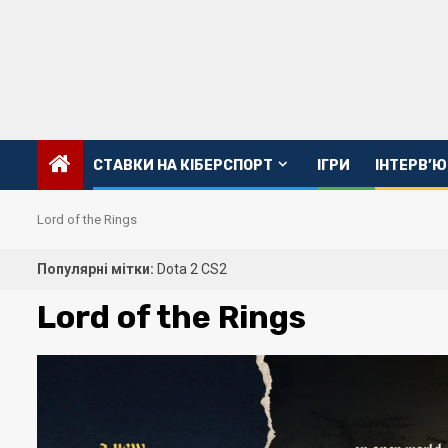
Перейти
до
вмісту
CТАВКИ НА КІБЕРСПОРТ
ІГРИ
ІНТЕРВ’Ю
Lord of the Rings
Популярні мітки:
Dota 2
CS2
Lord of the Rings