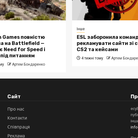
Інше
n Games повністю
ESL заборонила коман
 на Battlefield —
рекламувати сайти зі 
 Need for Speed і
CS2 та кейсами
 під питанням
4 тижні тому
Артем Бондаре
ому
Артем Бондаренко
Сайт
Пр
Про нас
ecy
пуб
Контакти
інш
Співпраця
inf
Реклама