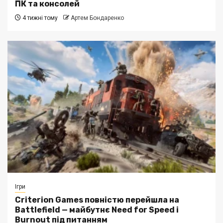
ПК та консолей
4 тижні тому
Артем Бондаренко
Ігри
Criterion Games повністю перейшла на
Battlefield — майбутнє Need for Speed і
Burnout під питанням