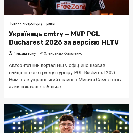
Новини кіберспорту
Гравці
Українець cmtry — MVP PGL
Bucharest 2026 за версією HLTV
4 місяці тому
Олександр Коваленко
Авторитетний портал HLTV офіційно назвав
найціннішого гравця турніру PGL Bucharest 2026.
Ним став український снайпер Микита Самолотов,
який показав стабільно...