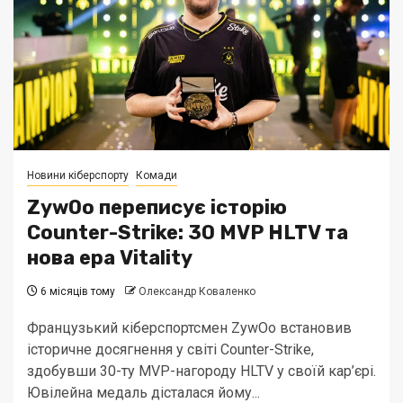
Новини кіберспорту
Комади
ZywOo переписує історію
Counter-Strike: 30 MVP HLTV та
нова ера Vitality
6 місяців тому
Олександр Коваленко
Французький кіберспортсмен ZywOo встановив
історичне досягнення у світі Counter-Strike,
здобувши 30-ту MVP-нагороду HLTV у своїй кар’єрі.
Ювілейна медаль дісталася йому...