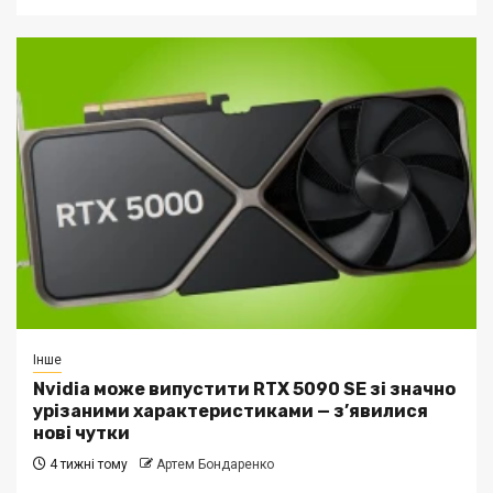
Інше
Nvidia може випустити RTX 5090 SE зі значно
урізаними характеристиками — з’явилися
нові чутки
4 тижні тому
Артем Бондаренко