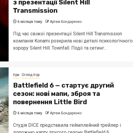
з презентації Silent Hill
Transmission
6 місяців тому
Артем Бондаренко
Під час свіжої презентації Silent Hill Transmission
компанія Konami розкрила нові деталі психологічного
хорору Silent Hill: Townfall. Події та сетинг...
Ігри
Огляд Ігор
Battlefield 6 — стартує другий
сезон: нові мапи, зброя та
повернення Little Bird
6 місяців тому
Артем Бондаренко
Студія DICE представила геймплейний трейлер і
дорожню карту другого сезону Battlefield 6.