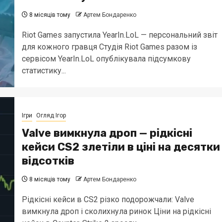
8 місяців тому
Артем Бондаренко
Riot Games запустила YearIn.LoL — персональний звіт
для кожного гравця Студія Riot Games разом із
сервісом YearIn.LoL опублікувала підсумкову
статистику...
Ігри
Огляд Ігор
Valve вимкнула дроп — рідкісні
кейси CS2 злетіли в ціні на десятки
відсотків
8 місяців тому
Артем Бондаренко
Рідкісні кейси в CS2 різко подорожчали: Valve
вимкнула дроп і сколихнула ринок Ціни на рідкісні