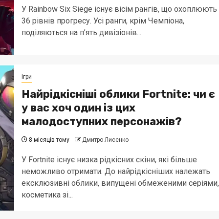
У Rainbow Six Siege існує вісім рангів, що охоплюють
36 рівнів прогресу. Усі ранги, крім Чемпіона,
поділяються на п’ять дивізіонів...
Ігри
Найрідкісніші облики Fortnite: чи є
у вас хоч один із цих
малодоступних персонажів?
8 місяців тому
Дмитро Лисенко
У Fortnite існує низка рідкісних скіни, які більше
неможливо отримати. До найрідкісніших належать
ексклюзивні облики, випущені обмеженими серіями,
косметика зі...