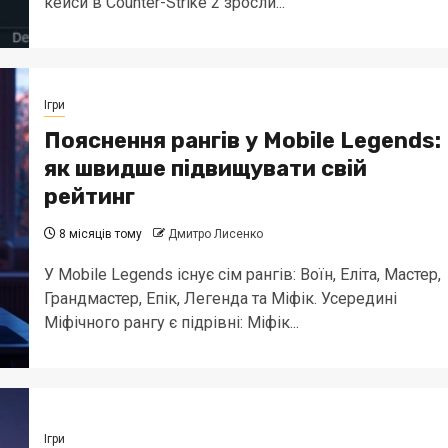
кейси в Counter-Strike 2 зросли...
Ігри
Пояснення рангів у Mobile Legends:
як швидше підвищувати свій
рейтинг
8 місяців тому
Дмитро Лисенко
У Mobile Legends існує сім рангів: Воїн, Еліта, Мастер,
Грандмастер, Епік, Легенда та Міфік. Усередині
Міфічного рангу є підрівні: Міфік...
Ігри