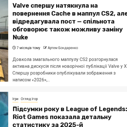
Valve спершу натякнула на
повернення Cache в маппул CS2, ал
відредагувала пост — спільнота
обговорює також можливу заміну
Nuke
7 місяців тому
Артем Бондаренко
Довкола змагального маппулу CS2 розгорнулася
активна дискусія після новорічної публікації Valve у X
Спершу розробники опублікували зображення з
написом «2026»,...
Ігри
Огляд Ігор
Підсумки року в League of Legends
Riot Games показала детальну
статистику за 2025-й