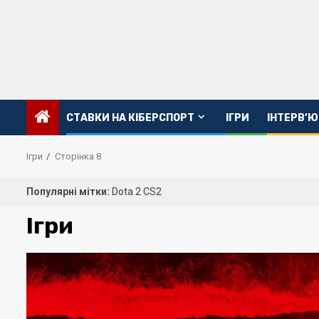
Перейти
до
вмісту
CТАВКИ НА КІБЕРСПОРТ
ІГРИ
ІНТЕРВ’Ю
Ігри
Сторінка 8
Популярні мітки:
Dota 2
CS2
Ігри