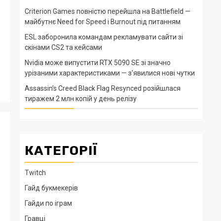
Criterion Games повністю перейшла на Battlefield —
майбутнє Need for Speed і Burnout під питанням
ESL заборонила командам рекламувати сайти зі
скінами CS2 та кейсами
Nvidia може випустити RTX 5090 SE зі значно
урізаними характеристиками — з’явилися нові чутки
Assassin’s Creed Black Flag Resynced розійшлася
тиражем 2 млн копій у день релізу
КАТЕГОРІЇ
Twitch
Гайд букмекерів
Гайди по іграм
Гравці