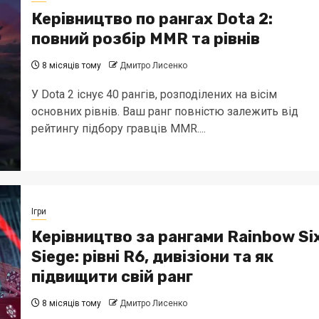
Керівництво по рангах Dota 2:
повний розбір MMR та рівнів
8 місяців тому
Дмитро Лисенко
У Dota 2 існує 40 рангів, розподілених на вісім
основних рівнів. Ваш ранг повністю залежить від
рейтингу підбору гравців MMR....
Ігри
Керівництво за рангами Rainbow Si
Siege: рівні R6, дивізіони та як
підвищити свій ранг
8 місяців тому
Дмитро Лисенко