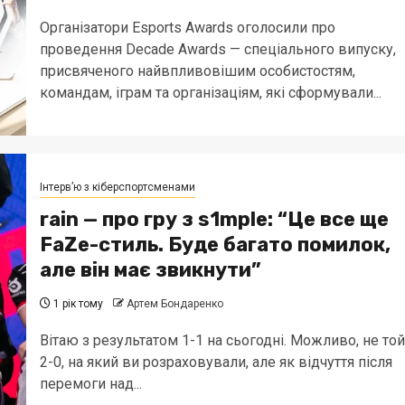
Організатори Esports Awards оголосили про
проведення Decade Awards — спеціального випуску,
присвяченого найвпливовішим особистостям,
командам, іграм та організаціям, які сформували...
Інтерв’ю з кіберспортсменами
rain — про гру з s1mple: “Це все ще
FaZe-стиль. Буде багато помилок,
але він має звикнути”
1 рік тому
Артем Бондаренко
Вітаю з результатом 1-1 на сьогодні. Можливо, не той
2-0, на який ви розраховували, але як відчуття після
перемоги над...