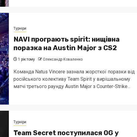
Турніри
NAVI програють spirit: нищівна
поразка на Austin Major з CS2
1 рік тому
Олександр Коваленко
Команда Natus Vincere зазнала жорсткої поразки від
російського колективу Team Spirit у вирішальному
матчі третього раунду Austin Major з Counter-Strike...
Турніри
Team Secret поступилася OG у