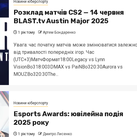
Новини кіберспорту
Розклад матчів CS2 — 14 червня
BLAST.tv Austin Major 2025
1 рік тому
Артем Бондаренко
Увага: час початку матчів може змінюватися залежн
від тривалості попередніх ігор. Час
(UTC+3)МатчФормат18:00Legacy vs Lynn
VisionBo318:003DMAX vs PaiNBo320:30Aurora vs
MOUZBo320:30The...
Новини кіберспорту
Esports Awards: ювілейна подія
2025 року
1 рік тому
Дмитро Лисенко