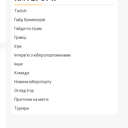
Twitch
Гайд букмекерів
Гайди по іграм
Гравці
Ігри
Інтерв’ю з кіберспортсменами
Інше
Комади
Новини кіберспорту
Огляд Ігор
Прогнози на матчі
Турніри