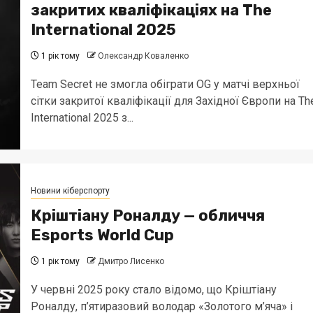
закритих кваліфікаціях на The
International 2025
1 рік тому
Олександр Коваленко
Team Secret не змогла обіграти OG у матчі верхньої
сітки закритої кваліфікації для Західної Європи на Th
International 2025 з...
Новини кіберспорту
Кріштіану Роналду — обличчя
Esports World Cup
1 рік тому
Дмитро Лисенко
У червні 2025 року стало відомо, що Кріштіану
Роналду, п’ятиразовий володар «Золотого м’яча» і