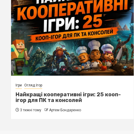
Ігри
Criterion Games повністю перей
5 кооп-
Battlefield — майбутнє Need for S
Burnout під питанням
3 тижні тому
Артем Бондаренко