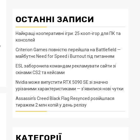
ОСТАННІ ЗАПИСИ
Найкращі кооперативні ігри: 25 кооп-ігор для ПК та
консолей
о
Criterion Games повністю перейшла на Battlefield —
майбутнє Need for Speed і Burnout під питанням
ESL заборонила командам рекламувати сайти зі
скінами CS2 та кейсами
Nvidia може випустити RTX 5090 SE зі значно
урізаними характеристиками — з’явилися нові чутки
Assassin’s Creed Black Flag Resynced розійшлася
тиражем 2 млн копій у день релізу
КАТЕГОРІЇ