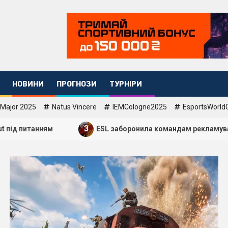
НОВИНИ
ПРОГНОЗИ
ТУРНІРИ
 Major 2025
Natus Vincere
IEMCologne2025
EsportsWorl
3
ям
ESL заборонила командам рекламувати сайти зі с