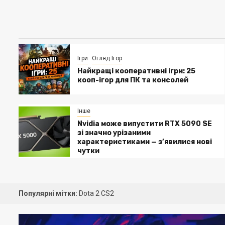
Ігри
Огляд Ігор
Найкращі кооперативні ігри: 25
кооп-ігор для ПК та консолей
Інше
Nvidia може випустити RTX 5090 SE
зі значно урізаними
характеристиками — з’явилися нові
чутки
Популярні мітки:
Dota 2
CS2