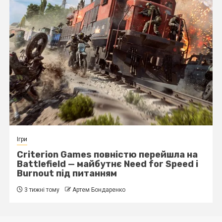
Інше
шла на
ESL заборонила командам реклам
peed і
сайти зі скінами CS2 та кейсами
4 тижні тому
Артем Бондаренко