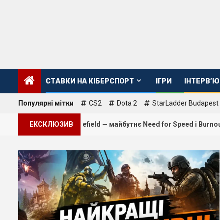
Перейти
до
вмісту
CТАВКИ НА КІБЕРСПОРТ
ІГРИ
ІНТЕРВ’Ю
Популярні мітки
CS2
Dota 2
StarLadder Budapest
а на Battlefield — майбутнє Need for Speed і Burnout під питанн
ЕКСКЛЮЗИВ