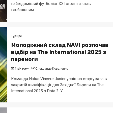
найвідоміший футболіст XXI століття, став
глобальним...
Турніри
Молодіжний склад NAVI розпочав
відбір на The International 2025 з
перемоги
1 рік тому
Олександр Коваленко
Команда Natus Vincere Junior успішно стартувала в
закритій кваліфікації для Західної Європи на The
International 2025 з Dota 2. У...