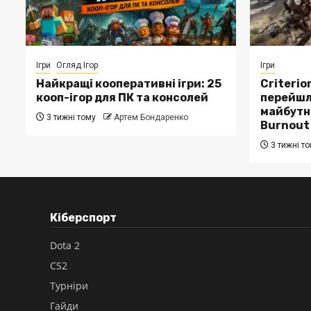
Ігри
Огляд Ігор
Ігри
Найкращі кооперативні ігри: 25
Criterio
кооп-ігор для ПК та консолей
перейшла
майбутнє
3 тижні тому
Артем Бондаренко
Burnout
3 тижні т
Кіберспорт
Dota 2
CS2
Турніри
Гайди