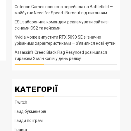
р
Criterion Games повністю перейшла на Battlefield —
майбутнє Need for Speed і Burnout під питанням
ESL заборонила командам рекламувати сайти зі
скінами CS2 та кейсами
Nvidia може випустити RTX 5090 SE зі значно
урізаними характеристиками — з’явилися нові чутки
Assassin’s Creed Black Flag Resynced розійшлася
тиражем 2 млн копій у день релізу
КАТЕГОРІЇ
Twitch
Гайд букмекерів
Гайди по іграм
Гравці