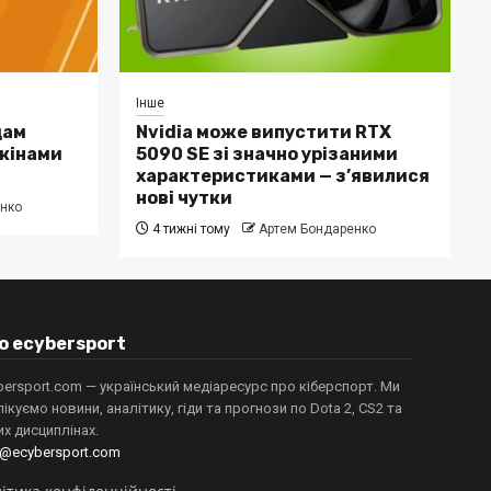
Інше
дам
Nvidia може випустити RTX
скінами
5090 SE зі значно урізаними
характеристиками — з’явилися
нові чутки
нко
4 тижні тому
Артем Бондаренко
о ecybersport
bersport.com — український медіаресурс про кіберспорт. Ми
лікуємо новини, аналітику, гіди та прогнози по Dota 2, CS2 та
их дисциплінах.
o@ecybersport.com