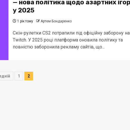
— нова політика щодо азартних іго
у 2025
1 рік тому
Артем Бондаренко
Скін-рулетки CS2 потрапили під офіційну заборону на
Twitch. У 2025 році платформа оновила політику та
повністю заборонила рекламу сайтів, що...
інація
едній
1
2
исів