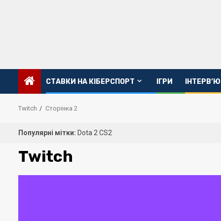
Перейти
до
вмісту
CТАВКИ НА КІБЕРСПОРТ
ІГРИ
ІНТЕРВ’Ю
Twitch
Сторінка 2
Популярні мітки:
Dota 2
CS2
Twitch