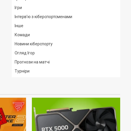
Ігри
Інтерв’ю з кіберспортсменами
Інше
Комади
Новини кіберспорту
Огляд Ігор
Прогнози на матчі
Турніри