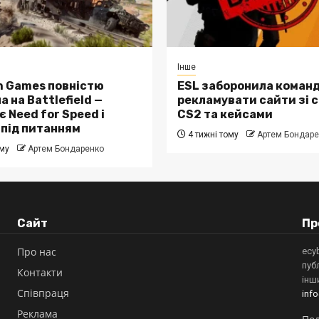
Інше
n Games повністю
ESL заборонила коман
 на Battlefield —
рекламувати сайти зі 
 Need for Speed і
CS2 та кейсами
 під питанням
4 тижні тому
Артем Бондаре
ому
Артем Бондаренко
Сайт
Пр
Про нас
ecy
пуб
Контакти
інш
Співпраця
inf
Реклама