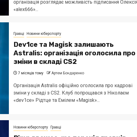
організація розглядає можливість підписання Олексі
«alex666»...
Гравці
Новини кіберспорту
Dev1ce та Magisk залишають
Astralis: організація оголосила про
зміни в складі CS2
7 місяців тому
Артем Бондаренко
Організація Astralis офіційно оголосила про кадрові
зміни у складі з CS2. Клуб попрощався з Ніколаєм
«dev1ce» Рідтце та Емілем «Magisk»...
Новини кіберспорту
Гравці