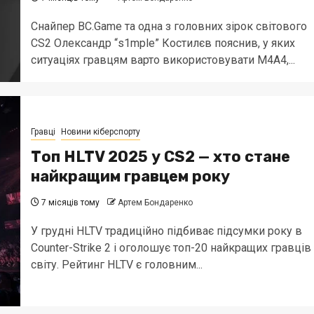
Снайпер BC.Game та одна з головних зірок світового
CS2 Олександр “s1mple” Костилєв пояснив, у яких
ситуаціях гравцям варто використовувати M4A4,...
Гравці
Новини кіберспорту
Топ HLTV 2025 у CS2 — хто стане
найкращим гравцем року
7 місяців тому
Артем Бондаренко
У грудні HLTV традиційно підбиває підсумки року в
Counter-Strike 2 і оголошує топ-20 найкращих гравців
світу. Рейтинг HLTV є головним...