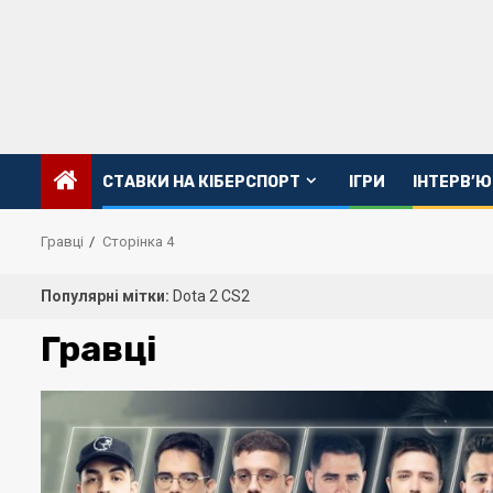
Перейти
до
вмісту
CТАВКИ НА КІБЕРСПОРТ
ІГРИ
ІНТЕРВ’Ю
Гравці
Сторінка 4
Популярні мітки:
Dota 2
CS2
Гравці