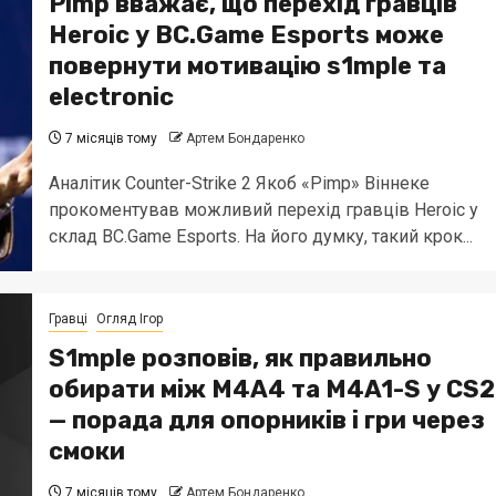
Pimp вважає, що перехід гравців
Heroic у BC.Game Esports може
повернути мотивацію s1mple та
electronic
7 місяців тому
Артем Бондаренко
Аналітик Counter-Strike 2 Якоб «Pimp» Віннеке
прокоментував можливий перехід гравців Heroic у
склад BC.Game Esports. На його думку, такий крок...
Гравці
Огляд Ігор
S1mple розповів, як правильно
обирати між M4A4 та M4A1-S у CS2
— порада для опорників і гри через
смоки
7 місяців тому
Артем Бондаренко