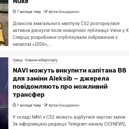
Nuke
7 місяців тому
Артем Бондаренко
Довкола змагального маппулу CS2 розгорнулася
активна дискусія після новорічної публікації Valve у X
Спершу розробники опублікували зображення з
написом «2026»,...
Гравці
Новини кіберспорту
NAVI можуть викупити капітана B8
для заміни Aleksib — джерела
повідомляють про можливий
трансфер
7 місяців тому
Артем Бондаренко
У складі NAVI з CS2 можуть відбутися чергові зміни.
За інформацією редакції Telegram-каналу CS3NEWS,