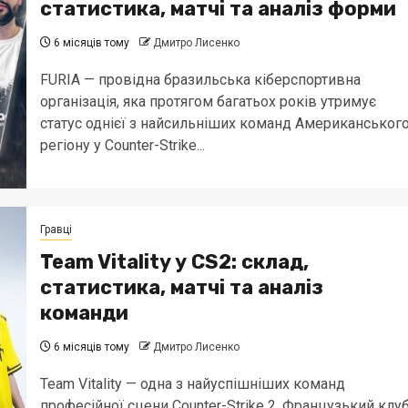
статистика, матчі та аналіз форми
6 місяців тому
Дмитро Лисенко
FURIA — провідна бразильська кіберспортивна
організація, яка протягом багатьох років утримує
статус однієї з найсильніших команд Американськог
регіону у Counter-Strike...
Гравці
Team Vitality у CS2: склад,
статистика, матчі та аналіз
команди
6 місяців тому
Дмитро Лисенко
Team Vitality — одна з найуспішніших команд
професійної сцени Counter-Strike 2. Французький клу