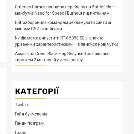
Criterion Games повністю перейшла на Battlefield —
майбутнє Need for Speed і Burnout під питанням
ESL заборонила командам рекламувати сайти зі
скінами CS2 та кейсами
Nvidia може випустити RTX 5090 SE зі значно
о
урізаними характеристиками — з’явилися нові чутки
Assassin’s Creed Black Flag Resynced розійшлася
тиражем 2 млн копій у день релізу
КАТЕГОРІЇ
Twitch
Гайд букмекерів
Гайди по іграм
Гравці
б