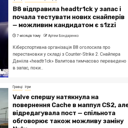
B8 відправила headtr1ck у запас і
почала тестувати нових снайперів
— можливим кандидатом є s1zzi
7 місяців тому
Артем Бондаренко
Кіберспортивна організація B8 оголосила про
перестановки у складі з Counter-Strike 2. Снайпера
Данііла «headtr1ck» Валитова тимчасово переведено
в запас, поки...
Гравці
Ігри
Valve спершу натякнула на
повернення Cache в маппул CS2, ал
відредагувала пост — спільнота
обговорює також можливу заміну